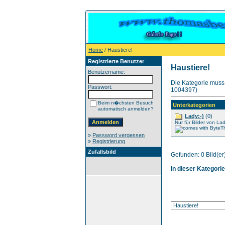
Home
/ Haustiere!
Registrierte Benutzer
Haustiere!
Benutzername:
Die Kategorie muss 
Passwort:
1004397)
Beim n�chsten Besuch
Unterkategorien
automatisch anmelden?
Lady:-)
(0)
Nur für Bilder von Lad
»
Password vergessen
»
Registrierung
Zufallsbild
Gefunden: 0 Bild(er)
In dieser Kategori