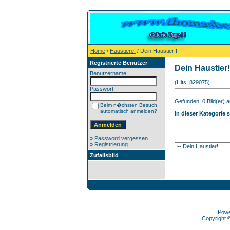
Home
/
Haustiere!
/ Dein Haustier!!
Registrierte Benutzer
Dein Haustier!
Benutzername:
(Hits: 829075)
Passwort:
Gefunden: 0 Bild(er) au
Beim n�chsten Besuch
automatisch anmelden?
In dieser Kategorie 
»
Password vergessen
»
Registrierung
Zufallsbild
Pow
Copyright