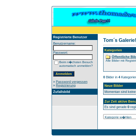
Registrierte Benutzer
Tom´s Galerie!
Benutzername:
Kategorien
Passwort:
Öffentliche Bil
Alle Bilder mit Registr
Beim n�chsten Besuch
automatisch anmelden?
0
Bilder in
4
Kategorie
»
Password vergessen
»
Registrierung
Neue Bilder
Zufallsbild
Momentan sind keine
Zur Zeit aktive Benu
Es sind gerade
0
regi