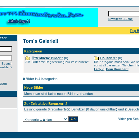
Erweiterte Suche
Top B
tzer
Tom´s Galerie!!
Kategorien
Öffentliche Bilder!!
(0)
Haustiere!
(0)
Alle Bilder mit Registrierung nur im internen!!!
Die Kategorie muss sein! Wo s
n Besuch
sonst all die netten Tierchen hi
nmelden?
,
Lady:-)
Dein Haustier!!
0
Bilder in
4
Kategorien.
ssen
Neue Bilder
Momentan sind keine neuen Bilder vorhanden.
Zur Zeit aktive Benutzer: 2
Es sind gerade
0
registrierte(r) Benutzer (0 davon unsichtbar) und
2
Besuche
Bilder pro Sei