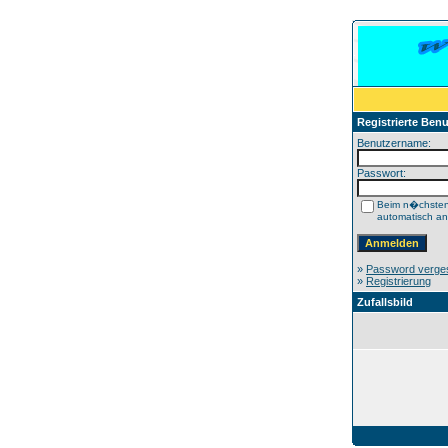
Registrierte Benu
Benutzername:
Passwort:
Beim n�chste
automatisch a
»
Password verge
»
Registrierung
Zufallsbild