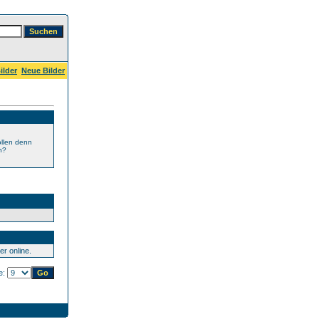
ilder
Neue Bilder
ollen denn
n?
r online.
te: