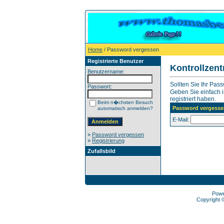
Home
/ Password vergessen
Registrierte Benutzer
Kontrollzen
Benutzername:
Sollten Sie Ihr Pas
Passwort:
Geben Sie einfach in
registriert haben.
Beim n�chsten Besuch
Password vergesse
automatisch anmelden?
E-Mail:
»
Password vergessen
»
Registrierung
Zufallsbild
Pow
Copyright