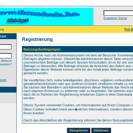
Erweiterte Suche
ung
Top B
tzer
Registrierung
Nutzungsbedingungen:
Dieses Archiv nutzt ein Kommentarsystem mit dem die Besucher Kommenta
Einträgen abgeben können. Obwohl die Administratoren dieser Seite versuch
n Besuch
unerwünschten Beiträge von diesem System fernzuhalten, ist es für uns unmö
nmelden?
Beiträge zu überprüfen. Alle Beiträge drücken die Ansichten des Autors aus 
Eigentümer dieser Website können nicht für den Inhalt jedes Beitrags verant
gemacht werden.
ssen
Sie verpflichten Sich, keine beleidigenden, obszönen, vulgären, verleumden
gewaltverherrlichenden oder aus anderen Gründen strafbaren Inhalte zu verö
Sie räumen den Betreibern und Administratoren dieser Website das Recht ei
nach eigenem Ermessen zu entfernen oder zu bearbeiten. Sie stimmen aus
dass die im Rahmen der Registrierung erhobenen Daten in einer Datenbank
werden.
Dieses System verwendet Cookies, um Informationen auf Ihrem Computer z
Diese Cookies enthalten keine pers�nlichen Informationen, sondern dienen 
Ihrem Komfort.
Durch das Abschließen der Registrierung stimmen Sie diesen Nutzungsbed