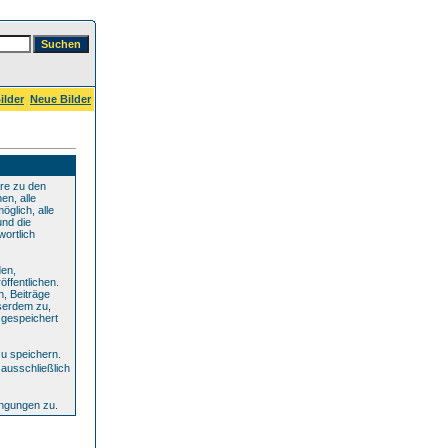
ilder
Neue Bilder
re zu den
en, alle
glich, alle
und die
wortlich
den,
ffentlichen.
n, Beiträge
serdem zu,
 gespeichert
u speichern.
ausschließlich
ingungen zu.