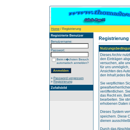
Home
/ Registrierung
Registrierte Benutzer
Registrierung
Benutzername:
Nutzungsbedingu
Passwort:
Dieses Archiv nut
den Einträgen abg
Beim n�chsten Besuch
versuchen, alle un
automatisch anmelden?
für uns unmöglich, 
Ansichten des Auto
den Inhalt jedes B
»
Password vergessen
»
Registrierung
Sie verpflichten S
gewaltverherrliche
Zufallsbild
veröffentlichen. S
das Recht ein, Be
bearbeiten. Sie s
erhobenen Daten i
Dieses System ver
speichern. Diese 
dienen ausschließl
Durch das Abschli