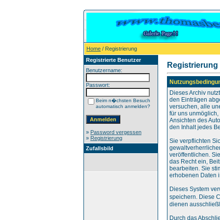
Home
/ Registrierung
Registrierte Benutzer
Registrierung
Benutzername:
Nutzungsbedingu
Passwort:
Dieses Archiv nut
den Einträgen abg
Beim n�chsten Besuch
versuchen, alle un
automatisch anmelden?
für uns unmöglich, 
Ansichten des Auto
den Inhalt jedes B
»
Password vergessen
»
Registrierung
Sie verpflichten S
gewaltverherrliche
Zufallsbild
veröffentlichen. S
das Recht ein, Be
bearbeiten. Sie s
erhobenen Daten i
Dieses System ver
speichern. Diese 
dienen ausschließl
Durch das Abschli