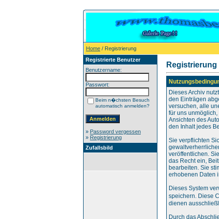
Home
/ Registrierung
Registrierte Benutzer
Registrierung
Benutzername:
Nutzungsbedingu
Passwort:
Dieses Archiv nut
den Einträgen abg
Beim n�chsten Besuch
versuchen, alle un
automatisch anmelden?
für uns unmöglich, 
Ansichten des Auto
den Inhalt jedes B
»
Password vergessen
»
Registrierung
Sie verpflichten S
gewaltverherrliche
Zufallsbild
veröffentlichen. S
das Recht ein, Be
bearbeiten. Sie s
erhobenen Daten i
Dieses System ver
speichern. Diese 
dienen ausschließl
Durch das Abschli