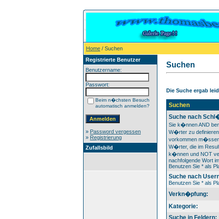
Home
/ Suchen
Registrierte Benutzer
Suchen
Benutzername:
Passwort:
Die Suche ergab leide
Beim n�chsten Besuch
Suchen
automatisch anmelden?
Suche nach Schl�
Sie k�nnen AND ben
»
Password vergessen
W�rter zu definieren
»
Registrierung
vorkommen m�ssen
W�rter, die im Result
Zufallsbild
k�nnen und NOT ver
nachfolgende Wort im
Benutzen Sie * als Pla
Suche nach User
Benutzen Sie * als Pla
Verkn�pfung:
Kategorie:
Suche in Feldern: