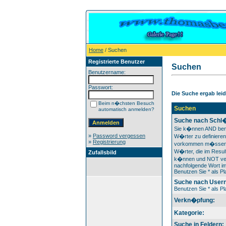
Home
/ Suchen
Registrierte Benutzer
Suchen
Benutzername:
Passwort:
Die Suche ergab leide
Beim n�chsten Besuch
Suchen
automatisch anmelden?
Suche nach Schl�
Sie k�nnen AND ben
»
Password vergessen
W�rter zu definieren
»
Registrierung
vorkommen m�ssen
W�rter, die im Result
Zufallsbild
k�nnen und NOT ver
nachfolgende Wort im
Benutzen Sie * als Pla
Suche nach User
Benutzen Sie * als Pla
Verkn�pfung:
Kategorie:
Suche in Feldern: