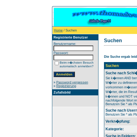
Home
/ Suchen
Registrierte Benutzer
Suchen
Benutzername:
Passwort:
Die Suche ergab leide
Beim n�chsten Besuch
Suchen
automatisch anmelden?
Suche nach Schl�
Sie k�nnen AND ben
»
Password vergessen
W�rter zu definieren
»
Registrierung
vorkommen m�ssen
W�rter, die im Result
Zufallsbild
k�nnen und NOT ver
nachfolgende Wort im
Benutzen Sie * als Pla
Suche nach User
Benutzen Sie * als Pla
Verkn�pfung:
Kategorie:
Suche in Feldern: