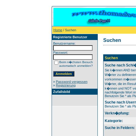
Home
/ Suchen
Registrierte Benutzer
Suchen
Benutzername:
Passwort:
Suchen
Beim n�chsten Besuch
Suche nach Schl�
automatisch anmelden?
Sie k�nnen AND ben
W�rter zu definieren
vorkommen m�ssen
»
Password vergessen
W�rter, die im Result
»
Registrierung
k�nnen und NOT ver
Zufallsbild
nachfolgende Wort im
Benutzen Sie * als Pla
Suche nach User
Benutzen Sie * als Pla
Verkn�pfung:
Kategorie:
Suche in Feldern: