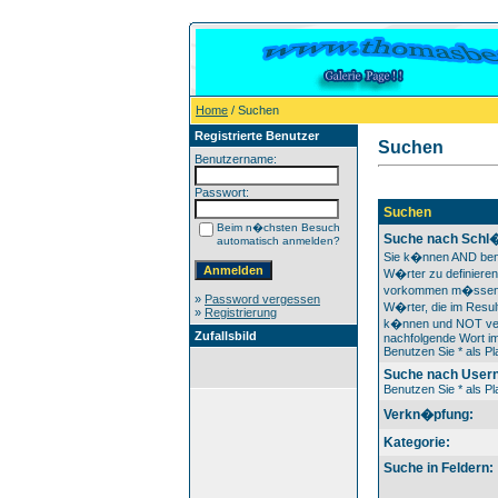
Home
/ Suchen
Registrierte Benutzer
Suchen
Benutzername:
Passwort:
Suchen
Beim n�chsten Besuch
Suche nach Schl�
automatisch anmelden?
Sie k�nnen AND ben
W�rter zu definieren
vorkommen m�ssen
»
Password vergessen
W�rter, die im Result
»
Registrierung
k�nnen und NOT ver
Zufallsbild
nachfolgende Wort im
Benutzen Sie * als Pla
Suche nach User
Benutzen Sie * als Pla
Verkn�pfung:
Kategorie:
Suche in Feldern: