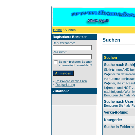
Home
/ Suchen
Registrierte Benutzer
Suchen
Benutzername:
Passwort:
Suchen
Beim n�chsten Besuch
Suche nach Schl�
automatisch anmelden?
Sie k�nnen AND ben
W�rter zu definieren
vorkommen m�ssen
»
Password vergessen
W�rter, die im Result
»
Registrierung
k�nnen und NOT ver
Zufallsbild
nachfolgende Wort im
Benutzen Sie * als Pla
Suche nach User
Benutzen Sie * als Pla
Verkn�pfung:
Kategorie:
Suche in Feldern: