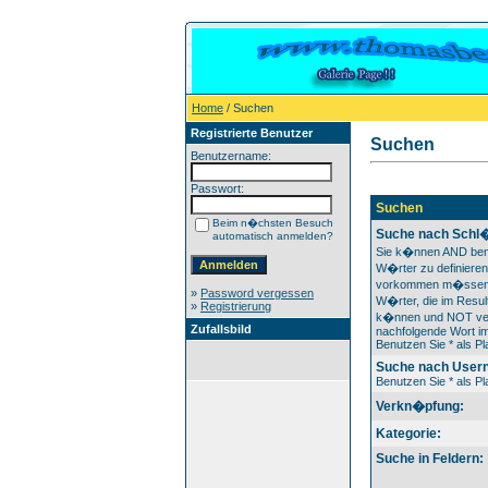
Home
/ Suchen
Registrierte Benutzer
Suchen
Benutzername:
Passwort:
Suchen
Beim n�chsten Besuch
Suche nach Schl�
automatisch anmelden?
Sie k�nnen AND ben
W�rter zu definieren
vorkommen m�ssen
»
Password vergessen
W�rter, die im Result
»
Registrierung
k�nnen und NOT ver
Zufallsbild
nachfolgende Wort im
Benutzen Sie * als Pla
Suche nach User
Benutzen Sie * als Pla
Verkn�pfung:
Kategorie:
Suche in Feldern: