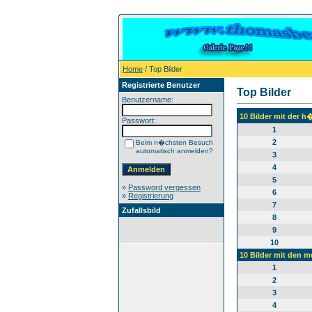
Home
/ Top Bilder
Registrierte Benutzer
Top Bilder
Benutzername:
10 Bilder mit der 
Passwort:
1
2
Beim n�chsten Besuch
automatisch anmelden?
3
4
5
»
Password vergessen
6
»
Registrierung
7
Zufallsbild
8
9
10
10 Bilder mit den 
1
2
3
4