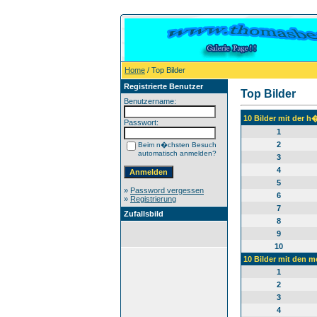
Home
/ Top Bilder
Registrierte Benutzer
Top Bilder
Benutzername:
10 Bilder mit der 
Passwort:
1
2
Beim n�chsten Besuch
automatisch anmelden?
3
4
5
»
Password vergessen
6
»
Registrierung
7
Zufallsbild
8
9
10
10 Bilder mit den 
1
2
3
4