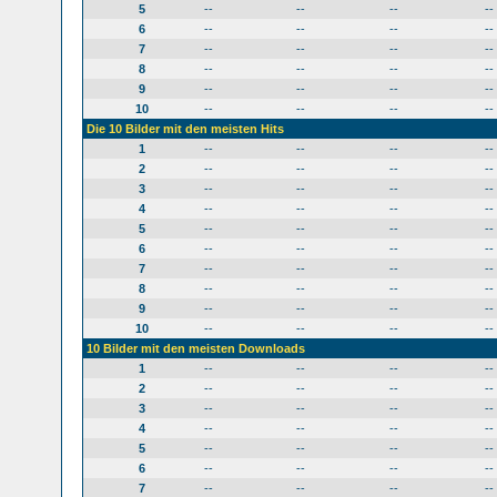
5
--
--
--
--
6
--
--
--
--
7
--
--
--
--
8
--
--
--
--
9
--
--
--
--
10
--
--
--
--
Die 10 Bilder mit den meisten Hits
1
--
--
--
--
2
--
--
--
--
3
--
--
--
--
4
--
--
--
--
5
--
--
--
--
6
--
--
--
--
7
--
--
--
--
8
--
--
--
--
9
--
--
--
--
10
--
--
--
--
10 Bilder mit den meisten Downloads
1
--
--
--
--
2
--
--
--
--
3
--
--
--
--
4
--
--
--
--
5
--
--
--
--
6
--
--
--
--
7
--
--
--
--