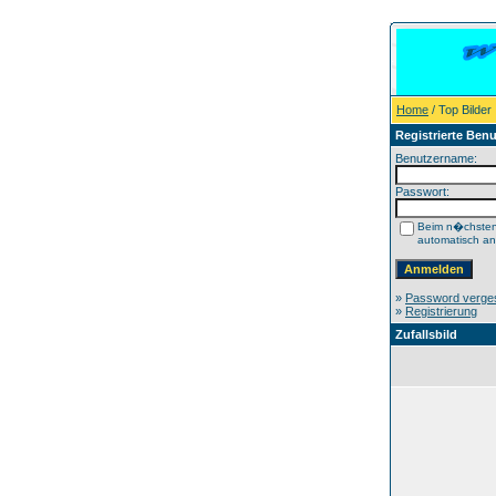
Home
/ Top Bilder
Registrierte Benu
Benutzername:
Passwort:
Beim n�chste
automatisch a
»
Password verge
»
Registrierung
Zufallsbild