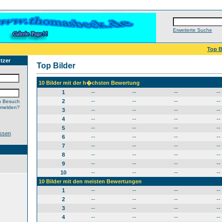
Erweiterte Suche
Top B
tzer
Top Bilder
10 Bilder mit der h�chsten Bewertung
1
--
--
--
--
2
--
--
--
--
n Besuch
nmelden?
3
--
--
--
--
4
--
--
--
--
5
--
--
--
--
ssen
6
--
--
--
--
7
--
--
--
--
8
--
--
--
--
9
--
--
--
--
10
--
--
--
--
10 Bilder mit den meisten Bewertungen
1
--
--
--
--
2
--
--
--
--
3
--
--
--
--
4
--
--
--
--